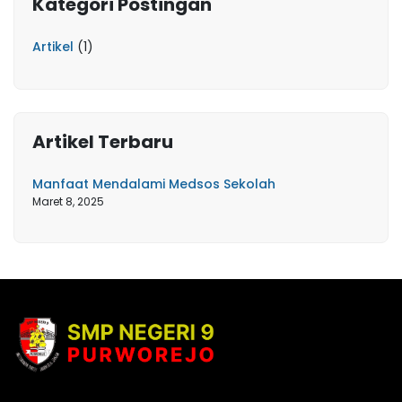
Kategori Postingan
Artikel
(1)
Artikel Terbaru
Manfaat Mendalami Medsos Sekolah
Maret 8, 2025