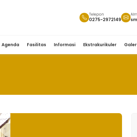
Telepon
Alm
0275-2972149
sm
Agenda
Fasilitas
Informasi
Ekstrakurikuler
Galer