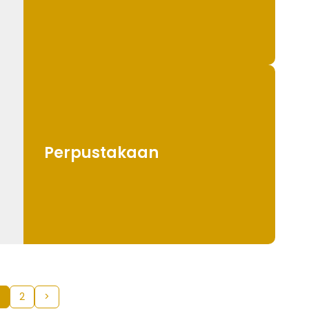
Perpustakaan
2
>