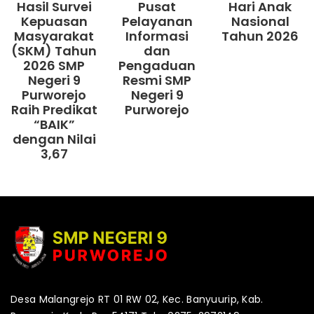
Hasil Survei
Pusat
Hari Anak
Kepuasan
Pelayanan
Nasional
Masyarakat
Informasi
Tahun 2026
(SKM) Tahun
dan
2026 SMP
Pengaduan
Negeri 9
Resmi SMP
Purworejo
Negeri 9
Raih Predikat
Purworejo
“BAIK”
dengan Nilai
3,67
Desa Malangrejo RT 01 RW 02, Kec. Banyuurip, Kab.