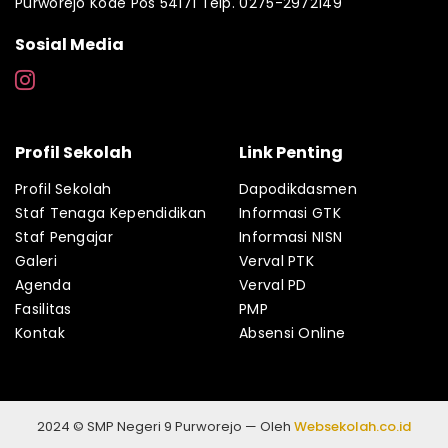
Purworejo Kode Pos 54171 Telp. 0275-2972149
Sosial Media
Profil Sekolah
Link Penting
Profil Sekolah
Dapodikdasmen
Staf Tenaga Kependidikan
Informasi GTK
Staf Pengajar
Informasi NISN
Galeri
Verval PTK
Agenda
Verval PD
Fasilitas
PMP
Kontak
Absensi Online
2024 © SMP Negeri 9 Purworejo — Oleh
Websekolah.co.id