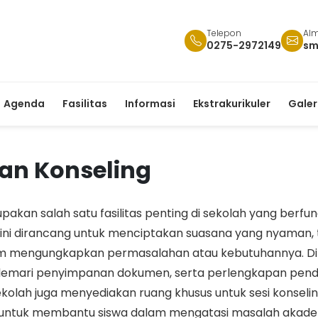
Telepon
Alm
0275-2972149
sm
Agenda
Fasilitas
Informasi
Ekstrakurikuler
Galer
an Konseling
akan salah satu fasilitas penting di sekolah yang berf
 ini dirancang untuk menciptakan suasana yang nyaman
m mengungkapkan permasalahan atau kebutuhannya. Di 
au lemari penyimpanan dokumen, serta perlengkapan pend
ekolah juga menyediakan ruang khusus untuk sesi konseli
kan untuk membantu siswa dalam mengatasi masalah akademik