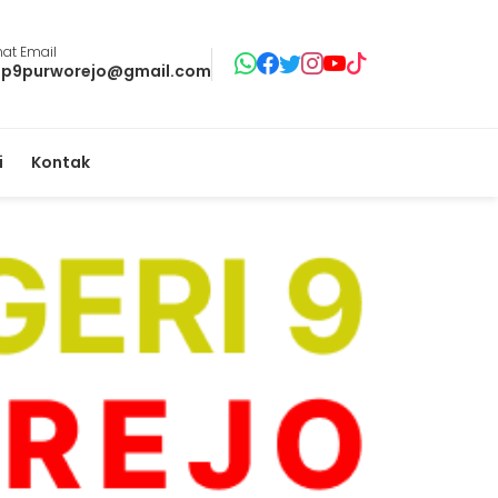
at Email
p9purworejo@gmail.com
i
Kontak