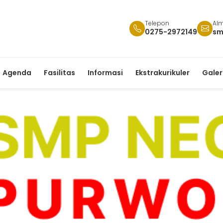
Telepon
Alm
0275-2972149
sm
Agenda
Fasilitas
Informasi
Ekstrakurikuler
Galer