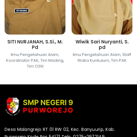
SITI NURJANAH, S.Si., M.
Wiwik Sari Nuryanti, S.
Pd
pd
Ilmu Pengetahuan Alam,
Ilmu Pengetahuan Alam, Staff
Koordinator PAK, Tim Mading,
Waka Kurikulum, Tim PAK
Tim OSN
Desa Malangrejo RT 01 RW 02, Kec. Banyuurip, Kab.
Purworejo Kode Pos 54171 Telp. 0275-2972149